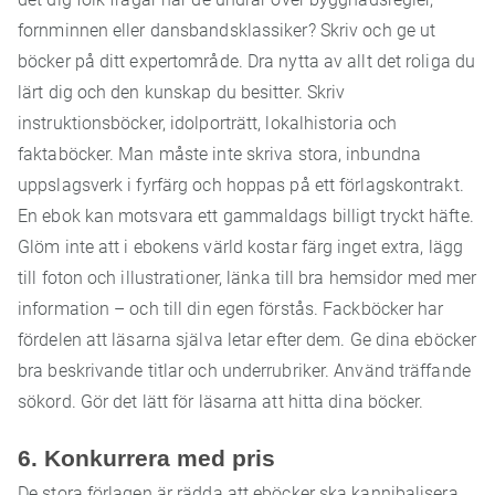
fornminnen eller dansbandsklassiker? Skriv och ge ut
böcker på ditt expertområde. Dra nytta av allt det roliga du
lärt dig och den kunskap du besitter. Skriv
instruktionsböcker, idolporträtt, lokalhistoria och
faktaböcker. Man måste inte skriva stora, inbundna
uppslagsverk i fyrfärg och hoppas på ett förlagskontrakt.
En ebok kan motsvara ett gammaldags billigt tryckt häfte.
Glöm inte att i ebokens värld kostar färg inget extra, lägg
till foton och illustrationer, länka till bra hemsidor med mer
information – och till din egen förstås. Fackböcker har
fördelen att läsarna själva letar efter dem. Ge dina eböcker
bra beskrivande titlar och underrubriker. Använd träffande
sökord. Gör det lätt för läsarna att hitta dina böcker.
6. Konkurrera med pris
De stora förlagen är rädda att eböcker ska kannibalisera