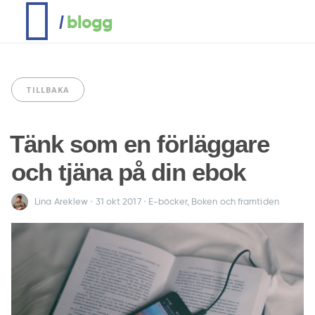
blogg
/
TILLBAKA
Tänk som en förläggare
och tjäna på din ebok
Lina Areklew
•
31 okt
2017
•
E-böcker
,
Boken och framtiden