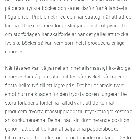
på deras tryckta böcker och sätter därför förhållandevis
höga priser. Problemet med den här strategin är att att de
lämnar flanken öppen för priskrigande indieutgivare. För
om storförlagen har skalfördelar när det gäller att trycka
fysiska böcker så kan vem som helst producera billiga
eböcker.
När läsaren kan välja mellan innehållsmässigt likvärdiga
eböcker där några kostar hälften så mycket, så köper de
flesta hellre två till ett lägre pris. Det här är precis tvärt
emot hur marknaden för den tryckta boken fungerar. De
stora förlagens fördel har alltid varit att de kunnat
producera tryckta massupplagor till mycket lägre kostnad
än konkurrenterna. De har nått sin dominerande position
genom att de alltid kunnat sälja sina pappersböcker
billigare än ett mindre förlag med mindre upplagor. Desto