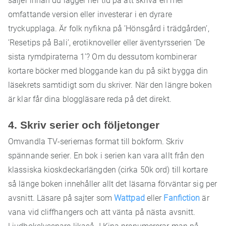
säljer innan du lägger ner tid på att skriva en mer
omfattande version eller investerar i en dyrare
tryckupplaga. Är folk nyfikna på ’Hönsgård i trädgården’,
’Resetips på Bali’, erotiknoveller eller äventyrsserien ’De
sista rymdpiraterna 1’? Om du dessutom kombinerar
kortare böcker med bloggande kan du på sikt bygga din
läsekrets samtidigt som du skriver. När den längre boken
är klar får dina bloggläsare reda på det direkt.
4. Skriv serier och följetonger
Omvandla TV-seriernas format till bokform. Skriv
spännande serier. En bok i serien kan vara allt från den
klassiska kioskdeckarlängden (cirka 50k ord) till kortare
så länge boken innehåller allt det läsarna förväntar sig per
avsnitt. Läsare på sajter som
Wattpad
eller
Fanfiction
är
vana vid cliffhangers och att vänta på nästa avsnitt.