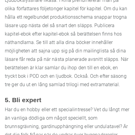
Ljudbokslyssnare likaså. I Kina prenumererar man på
olika författares följetonger kapitel för kapitel. Om du kan
hålla ett regelbundet produktionsschema snappar trogna
läsare upp nästa del så snart den släpps. Publicera
kapitel-ebok efter kapitel-ebok så berättelsen finns hos
näthandlarna. Se till att alla dina böcker innehåller
möjligheten att sajna upp sig på din mailinglista så dina
läsare får reda på när nästa planerade avsnitt släpps. När
berättelsen är klar samlar du ihop den till en ebok, en
tryckt bok i POD och en ljudbok. Också. Och efter säsong
tre ger du ut en lång samlad trilogi med extramaterial.
5. Bli expert
Har du en hobby eller ett specialintresse? Vet du långt mer
än vanliga dödliga om något speciellt, som
brunnsgrävning, gardinupphängning eller undulatavel? Är
det dig folk frågar när de undrar över byggnadsregler,