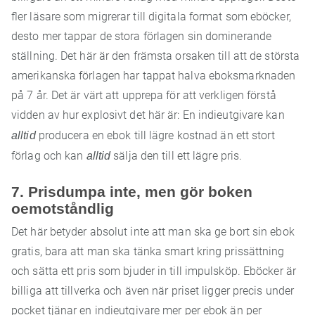
fler läsare som migrerar till digitala format som eböcker,
desto mer tappar de stora förlagen sin dominerande
ställning. Det här är den främsta orsaken till att de största
amerikanska förlagen har tappat halva eboksmarknaden
på 7 år. Det är värt att upprepa för att verkligen förstå
vidden av hur explosivt det här är: En indieutgivare kan
alltid
producera en ebok till lägre kostnad än ett stort
förlag och kan
alltid
sälja den till ett lägre pris.
7. Prisdumpa inte, men gör boken
oemotståndlig
Det här betyder absolut inte att man ska ge bort sin ebok
gratis, bara att man ska tänka smart kring prissättning
och sätta ett pris som bjuder in till impulsköp. Eböcker är
billiga att tillverka och även när priset ligger precis under
pocket tjänar en indieutgivare mer per ebok än per