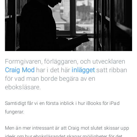
Formgivaren, förläggaren, och utvecklaren
Craig Mod
har i det här
inlägget
satt ribban
för vad man borde begära av en
eboksläsare.
Samtidigt får vi en första inblick i hur iBooks för iPad
fungerar.
Men än mer intressant är att Craig mot slutet skissar upp
ideér om hur eboksläsandet skapar möjligheter för det