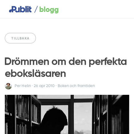
/
blogg
TILLBAKA
Drömmen om den perfekta
eboksläsaren
Per Helin
•
26 apr
2010
•
Boken och framtiden