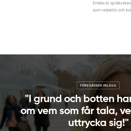
Emelie är språkvetare
som redaktör och kor
"I grund och botten ha
om vem som får tala, v
uttrycka sig!"