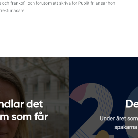
 och frankofil och förutom att skriva för Publit frilansar hon
rekturläsare.
ndlar det
De
em som får
Under året som
spakarna