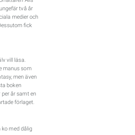
 ungefär två år
iala medier och
 Dessutom fick
v vill läsa.
r de manus som
antasy, men även
sta boken
r per år samt en
artade förlaget.
n ko med dålig