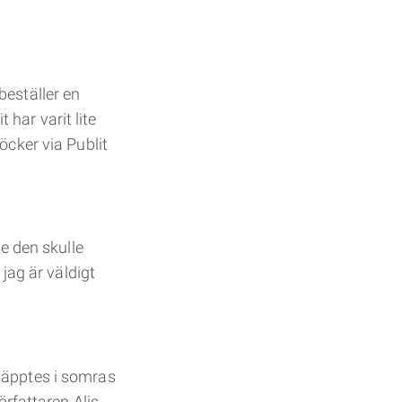
 beställer en
t har varit lite
öcker via Publit
te den skulle
 jag är väldigt
släpptes i somras
författaren Alis