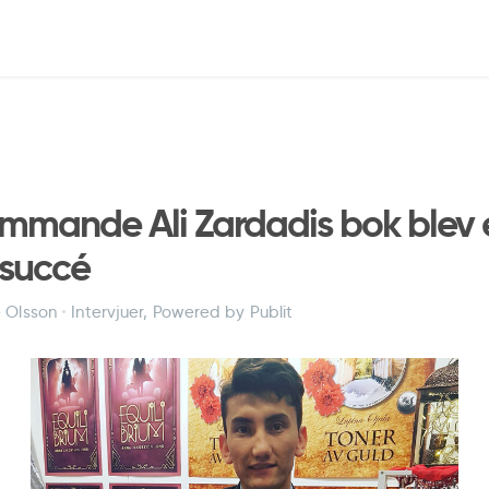
mande Ali Zardadis bok blev 
 succé
e Olsson
•
Intervjuer
,
Powered by Publit