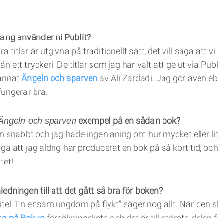
ang använder ni Publit?
a titlar är utgivna på traditionellt sätt, det vill säga att vi
n ett tryckeri. De titlar som jag har valt att ge ut via Publi
 annat
Ängeln och sparven
av Ali Zardadi. Jag gör även eb
 fungerar bra.
exempel på en sådan bok?
Ängeln och sparven
den snabbt och jag hade ingen aning om hur mycket eller li
ga att jag aldrig har producerat en bok på så kort tid, och
tet!
ledningen till att det gått så bra för boken?
tel "En ensam ungdom på flykt" säger nog allt. När den 
ta på Bokus
försäljningslista och det är till största delen 