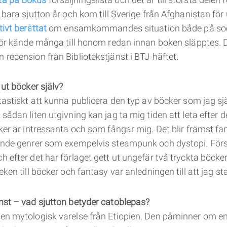
 bara sjutton år och kom till Sverige från Afghanistan för
tivt berättat
om ensamkommandes situation både på soc
rför kände många till honom redan innan boken släpptes.
 recension från Bibliotekstjänst i BTJ-häftet.
 ut böcker själv?
tastiskt att kunna publicera den typ av böcker som jag själ
 sådan liten utgivning kan jag ta mig tiden att leta efte
cker är intressanta och som fångar mig. Det blir främst f
gande genrer som exempelvis steampunk och dystopi. För
h efter det har förlaget gett ut ungefär två tryckta böcke
eken till böcker och fantasy var anledningen till att jag st
nst – vad sjutton betyder catoblepas?
en mytologisk varelse från Etiopien. Den påminner om e