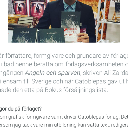
är författare, formgivare och grundare av förlag
Vi bad henne berätta om förlagsverksamheten 
amgången
Ängeln och sparven
, skriven Ali Zarda
 ensam till Sverige och när Catoblepas gav ut 
e den etta på Bokus försäljningslista.
gör du på förlaget?
som grafisk formgivare samt driver Catoblepas förlag. De
rsom jag tack vare min utbildning kan sätta text, redige