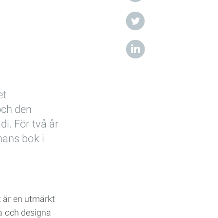
et
och den
di. För två år
hans bok i
t är en utmärkt
ra och designa