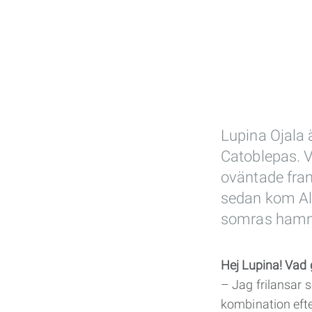
Lupina Ojala 
Catoblepas. 
oväntade fr
sedan kom Ali
somras hamnad
Hej Lupina! Vad 
– Jag frilansar 
kombination efte