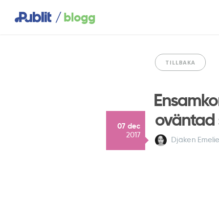
/
blogg
TILLBAKA
Ensamkom
oväntad
07 dec
2017
Djäken Emeli