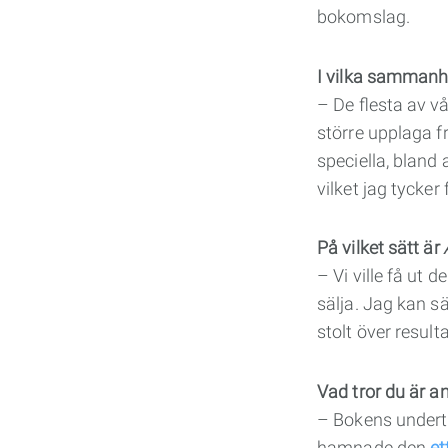
bokomslag.
I vilka sammanh
– De flesta av vår
större upplaga frå
speciella, bland
vilket jag tycker
På vilket sätt är
– Vi ville få ut 
sälja. Jag kan sä
stolt över resulta
Vad tror du är an
– Bokens underti
hamnade den
et