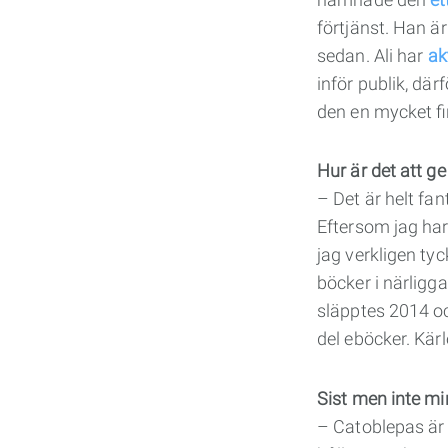
förtjänst. Han är
sedan. Ali har
ak
inför publik, dä
den en mycket fin
Hur är det att ge
– Det är helt fan
Eftersom jag har
jag verkligen ty
böcker i närlig
släpptes 2014 oc
del eböcker. Kärl
Sist men inte mi
– Catoblepas är 