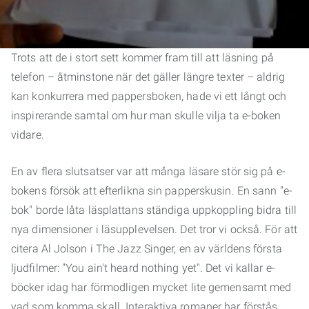
Trots att de i stort sett kommer fram till att läsning på
telefon – åtminstone när det gäller längre texter – aldrig
kan konkurrera med pappersboken, hade vi ett långt och
inspirerande samtal om hur man skulle vilja ta e-boken
vidare.
En av flera slutsatser var att många läsare stör sig på e-
bokens försök att efterlikna sin papperskusin. En sann "e-
bok" borde låta läsplattans ständiga uppkoppling bidra till
nya dimensioner i läsupplevelsen. Det tror vi också. För att
citera Al Jolson i The Jazz Singer, en av världens första
ljudfilmer: "You ain't heard nothing yet". Det vi kallar e-
böcker idag har förmodligen mycket lite gemensamt med
vad som komma skall. Interaktiva romaner har förstås