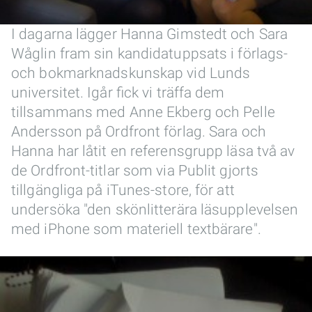
I dagarna lägger Hanna Gimstedt och Sara
Wåglin fram sin kandidatuppsats i förlags-
och bokmarknadskunskap vid Lunds
universitet. Igår fick vi träffa dem
tillsammans med Anne Ekberg och Pelle
Andersson på Ordfront förlag. Sara och
Hanna har låtit en referensgrupp läsa två av
de Ordfront-titlar som via Publit gjorts
tillgängliga på iTunes-store, för att
undersöka "den skönlitterära läsupplevelsen
med iPhone som materiell textbärare".