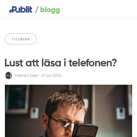
/
blogg
TILLBAKA
Lust att läsa i telefonen?
Hannes Eder
•
01 jun
2010
•