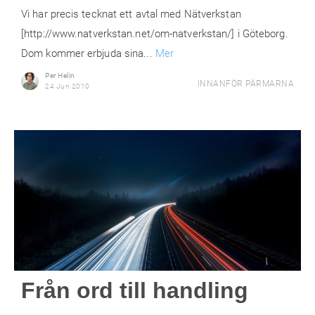
Vi har precis tecknat ett avtal med Nätverkstan
[http://www.natverkstan.net/om-natverkstan/] i Göteborg.
Dom kommer erbjuda sina...
Mer
Per Helin
INNANFÖR PÄRMARNA
24 Jun 2010
Från ord till handling