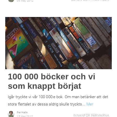
06 May 2012
100 000 böcker och vi
som knappt börjat
Igår tryckte vi vår 100 000:e bok. Om man betänker att det
stora flertalet av dessa aldrig skulle tryckts...
Mer
Per Helin
INNANFÖR PÄRMARNA
15 Mar 2012