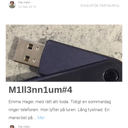
Per Helin
INNANFÖR PÄRMARNA
02 Sep 2015
M1ll3nn1um#4
Emma Hager, med rätt att koda. Tidigt en sommardag
ringer telefonen. Hon lyfter på luren. Lång tystnad. En
mansröst på...
Mer
Per Helin