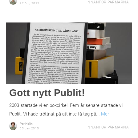
INNANFÖR PÄRMARNA
27 Aug 2015
Gott nytt Publit!
2003 startade vi en bokcirkel. Fem år senare startade vi
Publit. Vi hade tröttnat på att inte få tag på...
Mer
Per Helin
INNANFÖR PÄRMARNA
05 Jan 2015