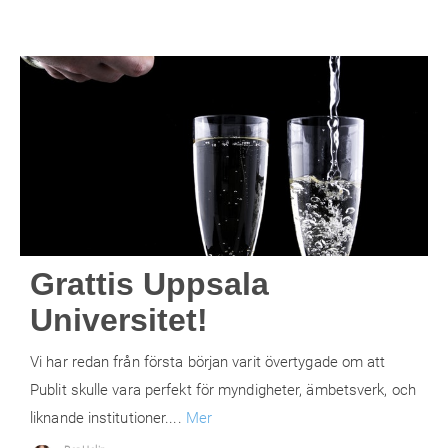
Grattis Uppsala
Universitet!
Vi har redan från första början varit övertygade om att
Publit skulle vara perfekt för myndigheter, ämbetsverk, och
liknande institutioner....
Mer