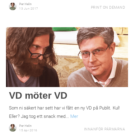
Per Helin
PRINT ON DEMAND
13 Jun 2017
VD möter VD
Som ni säkert har sett har vi fått en ny VD på Publit. Kul!
Eller? Jag tog ett snack med...
Mer
Per Helin
INNANFÖR PÄRMARNA
15 Apr 2016