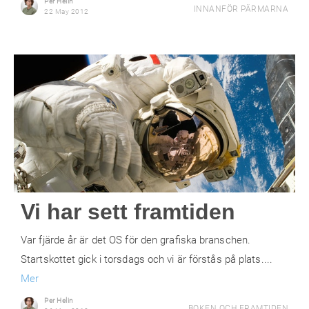
Per Helin
INNANFÖR PÄRMARNA
22 May 2012
Vi har sett framtiden
Var fjärde år är det OS för den grafiska branschen.
Startskottet gick i torsdags och vi är förstås på plats....
Mer
Per Helin
BOKEN OCH FRAMTIDEN