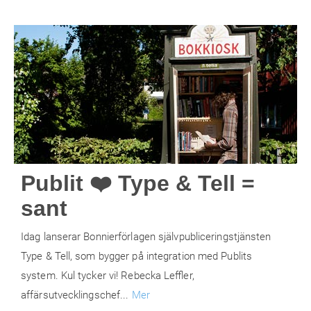
Publit ❤️ Type & Tell =
sant
Idag lanserar Bonnierförlagen självpubliceringstjänsten
Type & Tell, som bygger på integration med Publits
system. Kul tycker vi! Rebecka Leffler,
affärsutvecklingschef...
Mer