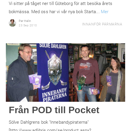
Vi sitter på tåget ner till Göteborg för att besöka årets
bokmässa. Med oss har vi vår nya bok Starta...
Mer
Per Helin
INNANFÖR PÄRMARNA
23 Sep 2010
Från POD till Pocket
Sölve Dahlgrens bok "Innebandypiraterna"
[http://www.adlibris.com/se/product.aspx?