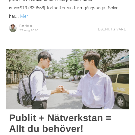
isbn=9197839558] fortsätter sin framgångssaga. Sölve
har...
Mer
Per Helin
EGENUTGIVARE
27 Aug 2010
Publit + Nätverkstan =
Allt du behöver!