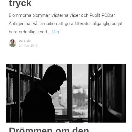
tryck
Blommorna blommar, växterna växer och Publit POD:ar.
Äntligen har vår ambition att göra litteratur tillgänglig börjat
bära ordentligt med...
Mer
Per Helin
24 May 2010
Drömmen om den