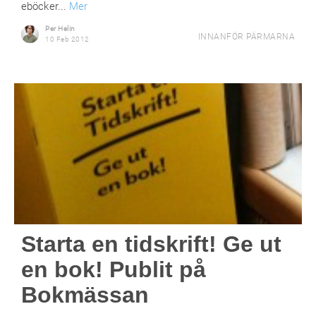
eböcker...
Mer
Per Helin
INNANFÖR PÄRMARNA
10 Feb 2012
Starta en tidskrift! Ge ut
en bok! Publit på
Bokmässan