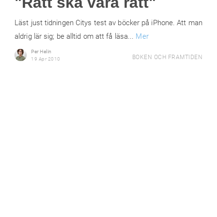
"Rätt ska vara rätt"
Läst just tidningen Citys test av böcker på iPhone. Att man
aldrig lär sig; be alltid om att få läsa...
Mer
Per Helin
BOKEN OCH FRAMTIDEN
19 Apr 2010
DN skriver om böckerna
på iPhone och iPad