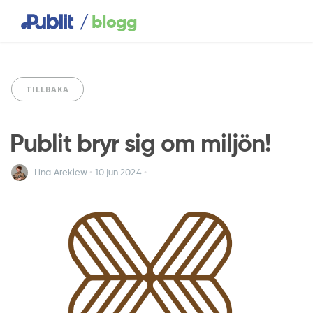
/
blogg
TILLBAKA
Publit bryr sig om miljön!
Lina Areklew
•
10 jun
2024
•